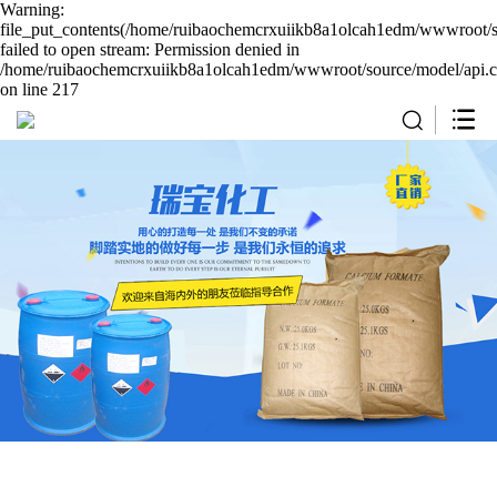
Warning:
file_put_contents(/home/ruibaochemcrxuiikb8a1olcah1edm/wwwroot/so
failed to open stream: Permission denied in
/home/ruibaochemcrxuiikb8a1olcah1edm/wwwroot/source/model/api.c
on line 217