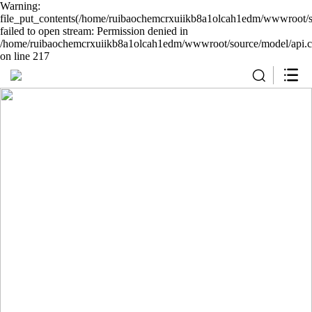
Warning:
file_put_contents(/home/ruibaochemcrxuiikb8a1olcah1edm/wwwroot/so
failed to open stream: Permission denied in
/home/ruibaochemcrxuiikb8a1olcah1edm/wwwroot/source/model/api.c
on line 217