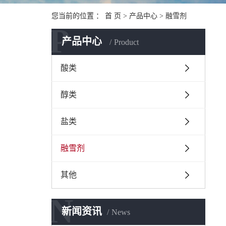
您当前的位置 ：
首 页
>
产品中心
>
融雪剂
P
产品中心
Product
酸类
醇类
盐类
融雪剂
其他
N
新闻资讯
News