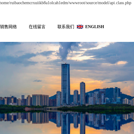
n /home/ruibaochemcrxuiikb8a1olcah1edm/wwwroot/source/model/api.class.php
销售网络
在线留言
联系我们
ENGLISH