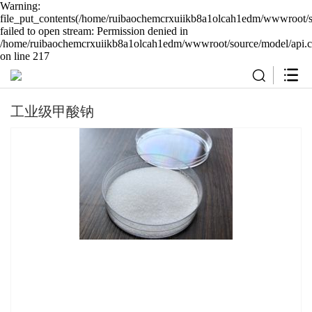
Warning:
file_put_contents(/home/ruibaochemcrxuiikb8a1olcah1edm/wwwroot/so
failed to open stream: Permission denied in
/home/ruibaochemcrxuiikb8a1olcah1edm/wwwroot/source/model/api.c
on line 217
工业级甲酸钠